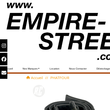
Accueil
Nos Marques
Location
Nous Contacter
Déstockage
Accueil
//
PHATFOUR