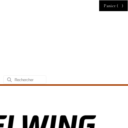
Panier (
)